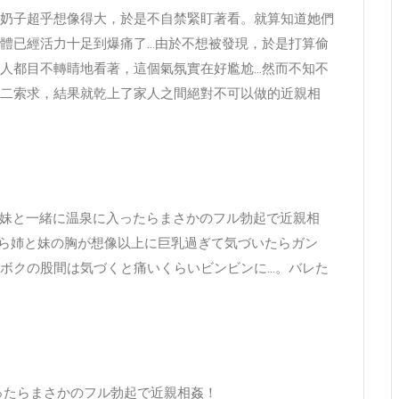
奶子超乎想像得大，於是不自禁緊盯著看。就算知道她們
體已經活力十足到爆痛了…由於不想被發現，於是打算偷
人都目不轉睛地看著，這個氣氛實在好尷尬…然而不知不
二索求，結果就乾上了家人之間絕對不可以做的近親相
ぎる姉と妹と一緒に温泉に入ったらまさかのフル勃起で近親相
たら姉と妹の胸が想像以上に巨乳過ぎて気づいたらガン
ボクの股間は気づくと痛いくらいビンビンに…。バレた
ったらまさかのフル勃起で近親相姦！