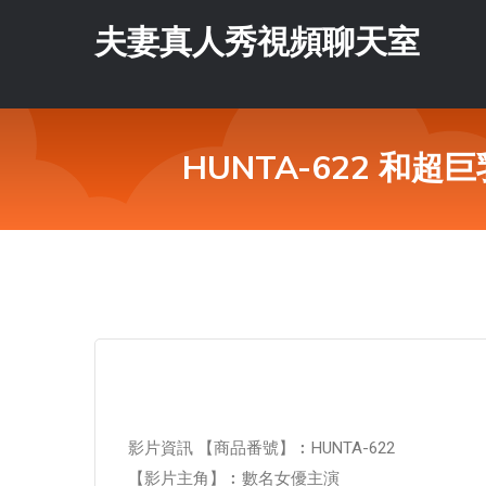
夫妻真人秀視頻聊天室
HUNTA-622 和
影片資訊 【商品番號】︰HUNTA-622
【影片主角】︰數名女優主演