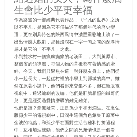
生會比少平更幸福
作為路遙的一部經典代表作品，《平凡的世界》之所
以不平凡，是因為它不僅描述了那個年代的歷史變
遷，更在別具特色的陝西風情中濃墨重彩地上演了一
出出情感大戲劇，那種浸潤在一字一句之間的深厚情
感才是它的「不平凡」之處。
小到雙水村一個瘋瘋癲癲的老漢田二，大到黃原市、
整個省的領導層，每個人物的背後都有著情感的牽
絆。今天，我們只聚焦在這一對好朋友身上，他們從
小一起長大，一起從村裡的小學上到縣城的高中。雖
然在原著小說中，他們看起來交集不多，但在新版電
視劇中，通過編劇的改編，他們是肝膽相照的鐵哥們
兒，更是經受過愛情磨礪的難兄難弟。
他們是誰？毫無疑問，正是孫少平和田潤生。在袁弘
版孫少平的電視劇中，田潤生這個角色彙集了原著中
金波的特點，和孫少平在面對生活苦難和打拚過程
中，互相加油鼓勁，他們之間的兄弟情也是一個看