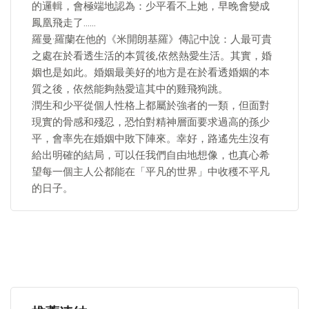
的邏輯，會極端地認為：少平看不上她，早晚會變成
鳳凰飛走了……
羅曼·羅蘭在他的《米開朗基羅》傳記中說：人最可貴
之處在於看透生活的本質後,依然熱愛生活。其實，婚
姻也是如此。婚姻最美好的地方是在於看透婚姻的本
質之後，依然能夠熱愛這其中的雞飛狗跳。
潤生和少平從個人性格上都屬於強者的一類，但面對
現實的骨感和殘忍，恐怕對精神層面要求過高的孫少
平，會率先在婚姻中敗下陣來。幸好，路遙先生沒有
給出明確的結局，可以任我們自由地想像，也真心希
望每一個主人公都能在「平凡的世界」中收穫不平凡
的日子。