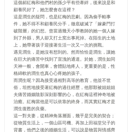
這個郝紅梅和他們村的孫少平有些牽絆，後來說是和
顧養民好了，她怎麼會在這裡？
這是潤生的疑問，也是紅梅的悲劇。因為偷手帕事
件，她不得不和顧養民分手，徹底破滅了「嫁豪門打
破階層」的幻想。曾當過幾天小學教師的她一個人嫁
到了外縣，男人卻又打土窯出事死掉。在陌生的土地
上，她帶著孩子迎接著生活一次又一次的挑戰。
遇見潤生，是她沒有想到的。然而恰恰是潤生，讓她
在巨大的痛苦中找到了宣洩的通道。於她，潤生如同
天神一般，會開車，會體貼地疼人，更重要的是，性
格綿軟的潤生也真心心疼她的孩子。
而潤生呢？因為接受過相對高等的教育，他並不世
俗，坦然地接受著紅梅的過往經歷，他那顆被姐姐姐
夫痛苦婚姻陰影深刻影響的心，在紅梅這裡神奇地被
治癒。紅梅當他是可以依靠的終身，而其實紅梅才是
潤生復甦的良藥。
這一對夫妻，從精神角落層面，幾乎是完美的契合；
從物質生活上，一個山區司機、再加上田福堂兒子的
背書，他們之後的婚姻生活，可以說是物質與情感齊