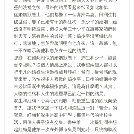
點。同樣，在愛情的道路上，兩個人又各自經歷過心
靈的洗禮之後，最終的結局看起來卻又如此相似。
從婚姻狀態上，他們都娶了一個寡婦為妻。田潤生打
破世俗，娶了已婚有子的郝紅梅；孫少平的婚姻，雖
然沒有明確透露，但從大年三十少平在惠英家酒醉睡
到天亮，還有書中的最後一幕：孫少平沿著鐵軌前
行，遠遠地，惠英帶著明明向他奔來。這一幕幕，無
一不在暗示著他和惠英在一起的結局。
那麼，在如此相似的婚姻狀態下，潤生和少平，誰會
更幸福呢？從個人情感上來說，我希望兩個人都可以
把平凡的婚姻生活過得歲月靜好；然而，從骨感的現
實來看，恐怕很多人喜歡的孫少平，日後的婚姻生活
未必比田潤生的幸福指數高。這是為什麼呢？其實，
人物的性格和人生的經歷早已註定一切的結局。
潤生和紅梅：心與心的相吸，劫後重生後的欣欣向榮
首先，讓我們來談一下紅梅和潤生這一對「苦命」的
鴛鴦。紅梅和潤生是高中同學，那個年代的學校生
活，兩個人幾乎沒有交集。書中唯一一次提到潤生想
起紅梅是他第一次在外縣市集見到她時：只恍惚聽說