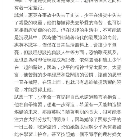
層面，不論是從高度還是深度上，恐怕兩個人之間都
有著一定差距。
誠然，惠英在事故中失去了丈夫，少平在洪災中失去
了親愛的曉霞，他們都懂得失去摯愛的痛苦，也可以
互相撫慰受傷的心靈。但在以後的生活中，不可能總
是沉浸其中，因為他們都隨著時代的發展滾滾向前。
惠英不識字，僅僅在日常生活照料上，會讓少平無
憂，但談理想談抱負談人生等方面，恐怕鞭長莫及。
這也是為何即便曉霞成為記者、依然還能和礦工少平
在一起的關鍵，因為，少平的精神世界太龐大、太豐
富，他苦難的少年經歷和愛閱讀的習慣，讓他的思想
一直在飛翔。在這上面，也就只有思維敏捷活躍的曉
霞，才能跟得上他。
試想一下，少平會一直記得自己承諾過曉霞的抱負，
他在自學複習，想進一步深造，希望有一天能夠造福
煤礦的未來。那惠英呢？隨著明明的長大，很可能關
注力會大部分放到明明身上，因為她除了照顧少平的
一日三餐、吃穿溫飽，恐怕她難以理解少平為何要如
此在學習上拚命。甚至按照她一個不識字的農村婦女