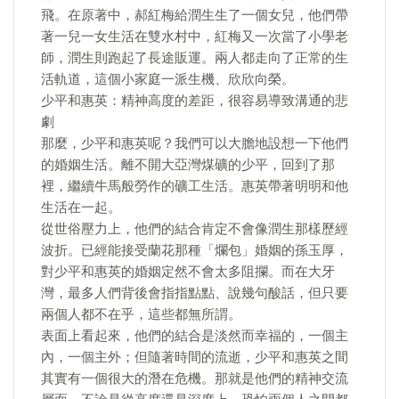
飛。在原著中，郝紅梅給潤生生了一個女兒，他們帶
著一兒一女生活在雙水村中，紅梅又一次當了小學老
師，潤生則跑起了長途販運。兩人都走向了正常的生
活軌道，這個小家庭一派生機、欣欣向榮。
少平和惠英：精神高度的差距，很容易導致溝通的悲
劇
那麼，少平和惠英呢？我們可以大膽地設想一下他們
的婚姻生活。離不開大亞灣煤礦的少平，回到了那
裡，繼續牛馬般勞作的礦工生活。惠英帶著明明和他
生活在一起。
從世俗壓力上，他們的結合肯定不會像潤生那樣歷經
波折。已經能接受蘭花那種「爛包」婚姻的孫玉厚，
對少平和惠英的婚姻定然不會太多阻攔。而在大牙
灣，最多人們背後會指指點點、說幾句酸話，但只要
兩個人都不在乎，這些都無所謂。
表面上看起來，他們的結合是淡然而幸福的，一個主
內，一個主外；但隨著時間的流逝，少平和惠英之間
其實有一個很大的潛在危機。那就是他們的精神交流