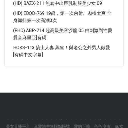
(HD) BAZX-211 無套中出巨乳制服美少女 09
(HD) EBOD-769 19歲，第一次內射。肉棒太爽 全
身顫抖第一次高潮3次
(FHD) ABP-714 超高級美容沙龍 05 由刺激到性愛
愛音麻里亞[有碼
HOKS-113 搞上人妻 興奮！與老公之外男人做愛
[有碼中文字幕]
.
.
.
.
.
.
.
.
.
.
.
.
.
.
.
.
.
.
.
.
.
.
.
.
美女黃播平台
真愛旅舍無限點賬號
愛約下載
色色 交友
uu女