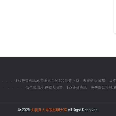
.
.
.
173免費視訊,後宮看黃台的app免費下載
夫妻交友 論壇
日本
.
.
.
.
.
情色論壇,免費成人漫畫
173正妹視訊
免費影音視訊聊
© 2026
夫妻真人秀視頻聊天室
All Right Reserved.