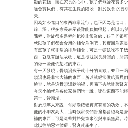
斷的花錢，而在家長的心中，孩子們無論花費多少
適合寶貝們，有其在生長的階段，對於飲食 的要
失。
因為如今進口的東西非常流行，也正因為是進口，
線上漲，很多家長表示很難能負擔得起，所以di
課程，對於很多過程的把控非常業餘，孩子們很可
就以孩子們都會食用的輔食為例吧，其實因為家長
有些孩子就非常的排斥輔食，可是一頓飯吃不了幾
西，就沒有辦法吸收，這是很耽誤長身體的，所謂
的做一些他們想吃的東西。
有一天發現，骨頭湯孩子就十分的喜歡，並且一喝
頭湯也是非常大補的東西，所以就經常做給寶貝們
檢查，就是這骨頭湯惹的禍，再喝下去就離著腎衰
今天小編就為各位家長們說一說，哪些東西不能輕
第一，骨頭湯。
對於成年人來說，骨頭湯確確實實有補的功效，不
他的小朋友高大，這時候家長們普遍都會認為是營
補的東西，可是這些對於兒童來說與毒藥無異。時
此以往的惡性循環，腎衰就產生了。