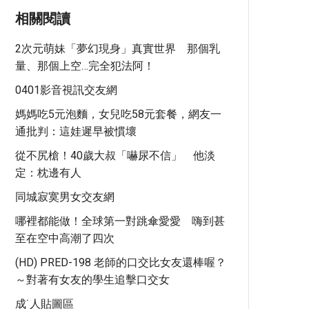
相關閱讀
2次元萌妹「夢幻現身」真實世界 那個乳
量、那個上空…完全犯法阿！
0401影音視訊交友網
媽媽吃5元泡麵，女兒吃58元套餐，網友一
通批判：這娃遲早被慣壞
從不尻槍！40歲大叔「嚇尿不信」 他淡
定：枕邊有人
同城寂寞男女交友網
哪裡都能做！全球第一對跳傘愛愛 嗨到甚
至在空中高潮了四次
(HD) PRED-198 老師的口交比女友還棒喔？
～對著有女友的學生追擊口交女
成˙人貼圖區