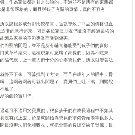
錢，作為家長都是甘之如飴的，不過並不是所有的東西都
求是非常嚴格的，而且與孩子有關的事情，真的不容有
所以說很多成分都比較昂貴，這就導致了商品的價格也直
y就逐漸的就行起來，可是各位家長朋友們並沒有經過嚴格的
能因為家長的不夠專業而受到傷害。
們廚藝的問題，並不是所有輔食都能受到孩子們的喜歡，
口就草草結束，這種現象可急壞了家長們，因為不吃東
的隔代親，上一輩人們十分的心疼寶貝們，所以就變著法
就停不下來，可算找到了方法，而且在成年人的眼中，骨
喝，這喝著喝著可就出問題了，寶貝們上吐下瀉，到醫院
不遠了。
易的餵給寶貝們。
過這可不適用於寶貝們，很多孩子們在成長過程中不如其
養沒有跟上去，於是就開始為寶貝們準備骨頭湯等很多大
間長沒辦法消化和吸收，就把全部的負擔交給了腎臟，長