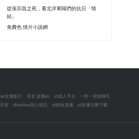
從張宗昌之死，看北洋軍閥們的抗日「情
結」
免費色 情片小說網
av女優影片
美女 直播av
ut成人平台
一對一視頻聊天
天室
showlive甜心視訊
ut辣妹直播
ut直播怎麼下載